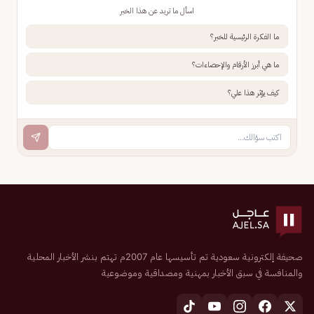
اسأل ما تريد عن هذا الخبر
ما الفكرة الرئيسية للخبر؟
ما هي أبرز الأرقام والإحصاءات؟
كيف يؤثر هذا علي؟
صحيفة إلكترونية سعودية تم تأسيسها عام 2007م تهتم بنشر الأخبار المحلية
والمنافسة في سبق الأخبار بمهنية ومصداقية وموضوعية