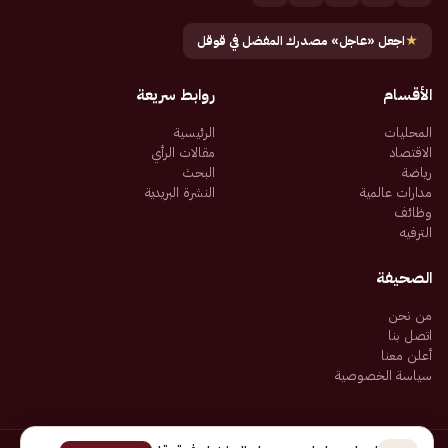
★
اجعل «عاجل» مصدرك المفضل في قوقل
الأقسام
روابط سريعة
المحليات
الرئيسية
الاقتصاد
مقالات الرأي
رياضة
البحث
مدارات عالمية
النشرة البريدية
وظائف
الترفيه
الصحيفة
من نحن
اتصل بنا
أعلن معنا
سياسة الخصوصية