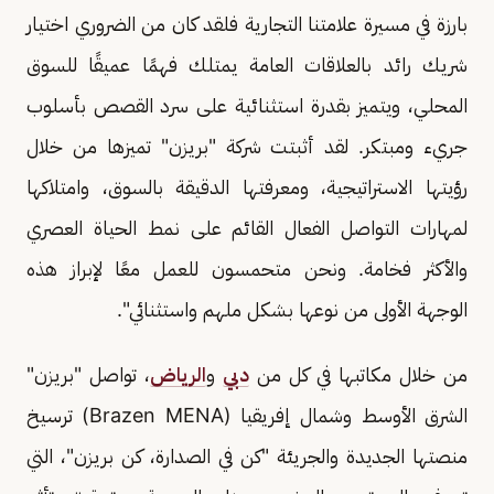
بارزة في مسيرة علامتنا التجارية فلقد كان من الضروري اختيار
شريك رائد بالعلاقات العامة يمتلك فهمًا عميقًا للسوق
المحلي، ويتميز بقدرة استثنائية على سرد القصص بأسلوب
جريء ومبتكر. لقد أثبتت شركة "بريزن" تميزها من خلال
رؤيتها الاستراتيجية، ومعرفتها الدقيقة بالسوق، وامتلاكها
لمهارات التواصل الفعال القائم على نمط الحياة العصري
والأكثر فخامة. ونحن متحمسون للعمل معًا لإبراز هذه
الوجهة الأولى من نوعها بشكل ملهم واستثنائي".
من خلال مكاتبها في كل من
دبي
و
الرياض
، تواصل "بريزن"
الشرق الأوسط وشمال إفريقيا (Brazen MENA) ترسيخ
منصتها الجديدة والجريئة "كن في الصدارة، كن بريزن"، التي