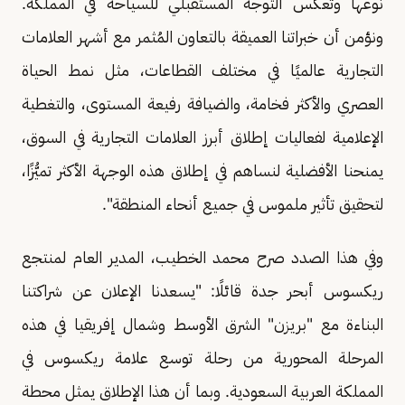
نوعها وتعكس التوجه المستقبلي للسياحة في المملكة.
ونؤمن أن خبراتنا العميقة بالتعاون المُثمر مع أشهر العلامات
التجارية عالميًا في مختلف القطاعات، مثل نمط الحياة
العصري والأكثر فخامة، والضيافة رفيعة المستوى، والتغطية
الإعلامية لفعاليات إطلاق أبرز العلامات التجارية في السوق،
يمنحنا الأفضلية لنساهم في إطلاق هذه الوجهة الأكثر تميُّزًا،
لتحقيق تأثير ملموس في جميع أنحاء المنطقة".
وفي هذا الصدد صرح محمد الخطيب، المدير العام لمنتجع
ريكسوس أبحر جدة قائلًا: "يسعدنا الإعلان عن شراكتنا
البناءة مع "بريزن" الشرق الأوسط وشمال إفريقيا في هذه
المرحلة المحورية من رحلة توسع علامة ريكسوس في
المملكة العربية السعودية. وبما أن هذا الإطلاق يمثل محطة