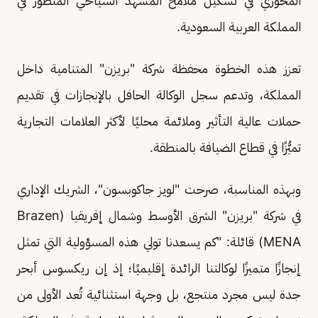
المحوري في تشكيل ملامح المشهد السياحي المتطور في
المملكة العربية السعودية.
تعزز هذه الخطوة محفظة شركة "بريزن" المتنامية داخل
المملكة، وتدعم سجل الوكالة الحافل بالإنجازات في تقديم
حملات عالية التأثير وملائمة محليًا لأكثر العلامات التجارية
تميُّزًا في قطاع الضيافة بالمنطقة.
وبهذه المناسبة، صرحت "لويز جاكوبسون"، الشريك الإداري
في شركة "بريزن" الشرق الأوسط وشمال إفريقيا (Brazen
MENA) قائلة: "كم يسعدنا تولي هذه المسؤولية التي تمثل
إنجازًا متميزًا لوكالتنا الرائدة إقليميًا؛ إذ إن ريكسوس أبحر
جدة ليس مجرد منتجع، بل وجهة استثنائية تُعد الأولى من