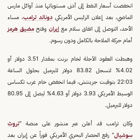
انخفضت أسعار النفط إلى أدنى مستوياتها منذ أوائل مارس
الماضي، بعد إعلان الرئيس الأمريكي
دونالد ترامب
، مساء
الأحد، التوصل إلى اتفاق سلام مع
إيران
وفتح
مضيق هرمز
أمام حركة الملاحة بالكامل ودون رسوم.
وهبطت العقود الآجلة لخام برنت بمقدار 3.51 دولار أو
4.02% لتسجل 83.82 دولار للبرميل بحلول الساعة
22:03 بتوقيت جرينتش، فيما انخفض خام غرب تكساس
الوسيط الأمريكي 3.93 دولار أو 4.63% ليصل إلى 80.95
دولار للبرميل.
وكان ترامب قد أعلن عبر منشور على منصة "
تروث
سوشيال
" رفع الحصار البحري الأمريكي فوراً عن إيران بعد