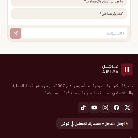
ما هي أبرز الأرقام والإحصاءات؟
كيف يؤثر هذا علي؟
صحيفة إلكترونية سعودية تم تأسيسها عام 2007م تهتم بنشر الأخبار المحلية
والمنافسة في سبق الأخبار بمهنية ومصداقية وموضوعية
★
اجعل «عاجل» مصدرك المفضل في قوقل