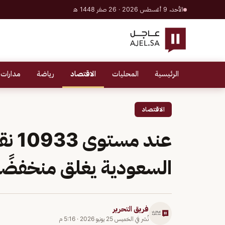
الأحد، 9 أغسطس 2026 · 26 صفر 1448 هـ
الرئيسية
المحليات
الاقتصاد
رياضة
مدارات 
الاقتصاد
عند 
السعودية يغلق منخفضً
فريق التحرير
نُشر في
الخميس 25 يونيو 2026
·
5:16 م