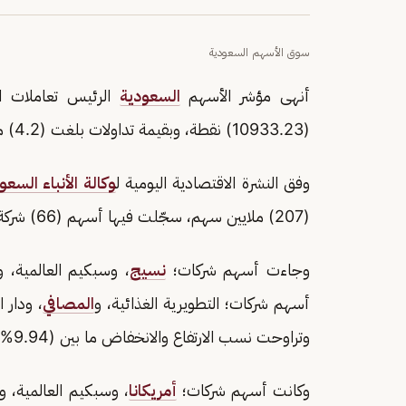
سوق الأسهم السعودية
أنهى مؤشر الأسهم
السعودية
(10933.23) نقطة، وبقيمة تداولات بلغت (4.2) مليارات ريال.
وفق النشرة الاقتصادية اليومية ل
وكالة الأنباء السعو
(207) ملايين سهم، سجّلت فيها أسهم (66) شركة ارتفاعًا في قيمتها، فيما تراجعت أسهم (188) شركة.
وجاءت أسهم شركات؛
نسيج
، وسبكيم العالمية، و
أسهم شركات؛ التطويرية الغذائية، و
المصافي
، ودار ا
وتراوحت نسب الارتفاع والانخفاض ما بين (9.94%) و(5.46%).
وكانت أسهم شركات؛
أمريكانا
، وسبكيم العالمية، و