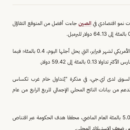
انات نمو اقتصادي في
الصين
جاءت أفضل من المتوقع التفاؤل
وارتفعت العقود الآجلة لخام غرب تكساس الوسيط الأمريكي لشهر فبراير، التي يحل أجلها اليوم، 0.4 بالمئة؛ فيما
المئة إلى 59.42 دولار.
السوق لدى آي.جي، في مذكرة "يُتداول خام غرب تكساس
م من بيانات الناتج المحلي الإجمالي للربع الرابع من عام
وأظهرت بيانات أمس الاثنين نمو الاقتصاد الصيني 5.0 بالمئة العام الماضي، محققا هدف الحكومة عبر اقتناص
ض ضعف الاستهلاك المحلي.