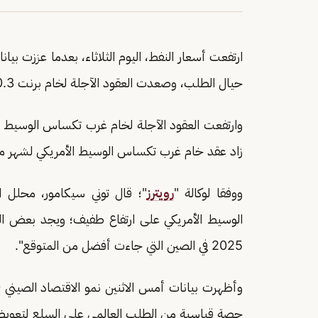
ارتفعت أسعار النفط، اليوم الثلاثاء، بعدما عززت بي
حيال الطلب، وصعدت العقود الآجلة لخام برنت 0.3 بالمئة إلى 64.13 دولار للبرميل.
زاد عقد خام غرب تكساس الوسيط الأمريكي لشهر مارس الأكثر تداولا 0.13 ب
ووفقا لوكالة "
رويترز
"؛ قال توني سيكامور، محلل 
الوسيط الأمريكي على ارتفاع طفيف؛ ويجد بعض الدع
2025 في الصين التي جاءت أفضل من المتوقع".
حصة قياسية من الطلب العالمي على السلع لتعوي