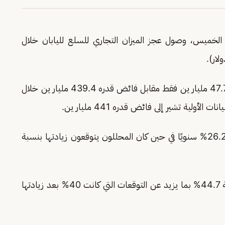
يوم الخميس، وصول عجز الميزان التجاري للسلع لليابان خلال
عجزًا قيمته 47.7 مليار ين فقط مقابل فائض قدره 439.4 مليار ين خلال
لأولية تشير إلى فائض قدره 441 مليار ين.
وزادت صادرات اليابان خلال الشهر الماضي بنسبة 26.2% سنويًا في حين كان المحللون يتوقعون زيادتها بنسبة
في المقابل زادت الواردات خلال الشهر الماضي بنسبة 44.7% بما يزيد عن التوقعات التي كانت 40% بعد زيادتها