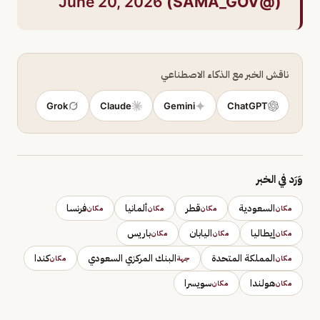
June 20, 2026
(@SAMA_GOV)
ناقش الخبر مع الذكاء الاصطناعي
Grok
Claude
Gemini
ChatGPT
وَرَد في الخبر
السعودية
قطر
ألمانيا
فرنسا
مكان
مكان
مكان
مكان
إيطاليا
اليابان
باريس
مكان
مكان
مكان
المملكة المتحدة
البنك المركزي السعودي
كندا
مكان
جهة
مكان
هولندا
سويسرا
مكان
مكان