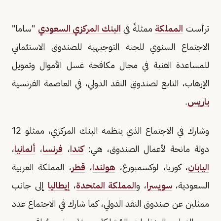
ترأست
المملكة
ممثلةً في
البنك المركزي السعودي
"ساما"
الاجتماع السنوي للجنة التوجيهية للصندوق الاستئماني
للمساعدة الفنية في مجال مكافحة غسل الأموال وتمويل
الإرهاب، التابع لصندوق النقد الدولي، في العاصمة الفرنسية
باريس
.
وشارك في الاجتماع الذي ينظمه البنك المركزي، ممثلو 12
دولة مانحة لأعمال الصندوق، هي:
كندا
،
فرنسا
،
ألمانيا
،
اليابان
، كوريا، لوكسمبورغ،
هولندا
،
قطر
، المملكة العربية
السعودية،
سويسرا
، و
المملكة المتحدة
،
إيطاليا
إلى جانب
ممثلين عن صندوق النقد الدولي، كما شارك في الاجتماع عدد