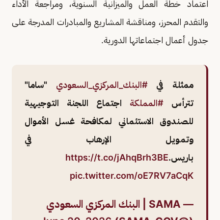
اعتماد خطة العمل والميزانية السنوية، ومراجعة الأداء
والتقدم المحرز، ومناقشة المشاريع والمبادرات المدرجة على
جدول أعمال اجتماعاتها الدورية.
ممثلة في
#البنك_المركزي_السعودي
"ساما"
تترأس
#المملكة
اجتماع اللجنة التوجيهية
للصندوق الاستئماني لمكافحة غسل الأموال
وتمويل الإرهاب في
باريس.
https://t.co/jAhqBrh3BE
pic.twitter.com/oE7RV7aCqK
— SAMA | البنك المركزي السعودي