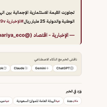
تجاوزت القيمة الاستثمارية الإجمالية بين ال
الوطنية والدولية 25 مليار ريال
#الإخبارية
W9v
— الإخبارية - اقتصاد (@ekhbariya_eco)
ناقش الخبر مع الذكاء الاصطناعي
ok
Claude
Gemini
ChatGPT
وَرَد في الخبر
جدة
الهيئة العامة للموانئ السعودية
مير
مكان
جهة
جهة