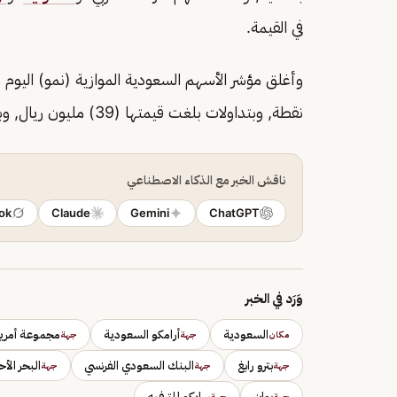
في القيمة.
نقطة, وبتداولات بلغت قيمتها (39) مليون ريال, وبلغت كمية الأسهم المتداولة (4) ملايين سهم.
ناقش الخبر مع الذكاء الاصطناعي
ok
Claude
Gemini
ChatGPT
وَرَد في الخبر
السعودية
أرامكو السعودية
مجموعة أمريك
مكان
جهة
جهة
بترو رابغ
البنك السعودي الفرنسي
البحر الأح
جهة
جهة
جهة
بوان
سايكو للترفيه
جهة
جهة