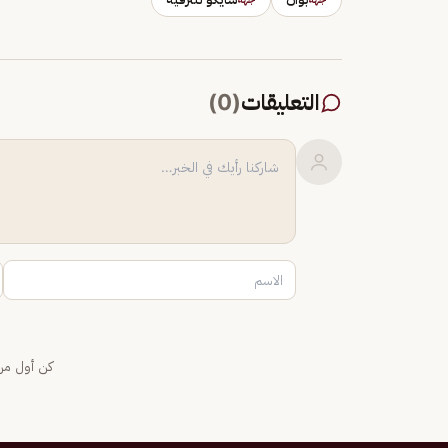
التعليقات
(
0
)
كن أول من 