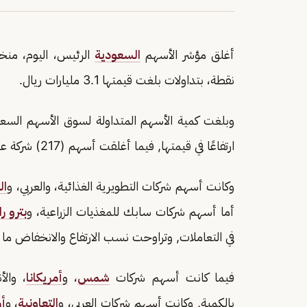
أغلق مؤشر الأسهم
السعودية
نقطة، بتداولات بلغت قيمتها 3.1 مليارات ريال.
ارتفاعًا في قيمتها, فيما أغلقت أسهم (217) شركة على تراجع.
وكانت أسهم شركات التطويرية الغذائية، والعربي، و
ال
أما أسهم شركات سابك للمغذيات الزراعية، و
بترو را
في التعاملات, وتراوحت نسب الارتفاع والانخفاض ما بين (6.53%) و(4
فيما كانت أسهم شركات
شمس
، و
أمريكانا
، والأ
بالكمية, وكانت أسهم شركات العربي، و
التعاونية
، و
أ