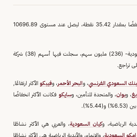
الرئيس، اليوم، منخفضًا بمقدار 35.42 نقطة، ليصل عند مستوى 10696.89
وبلغت كمية الأسهم المتداولة لسوق الأسهم السعودية- (236) مليون سهم، سجلت فيها أسهم (38) شركة
بنك السعودي الفرنسي
، و
البحر الأحمر
، و
فيبكو
الأكثر ارتفاعًا,
بغ
، و
بوان
، والمتحدة للتأمين، و
سايكو
فكانت الأكثر انخفاضًا
5.4%).
ندية الرياضية، و
كيان السعودية
، والعربي هي الأكثر نشاطًا
رامكو السعودية
، والإنماء، والأندية الرياضية هي الأكثر نشاطًا