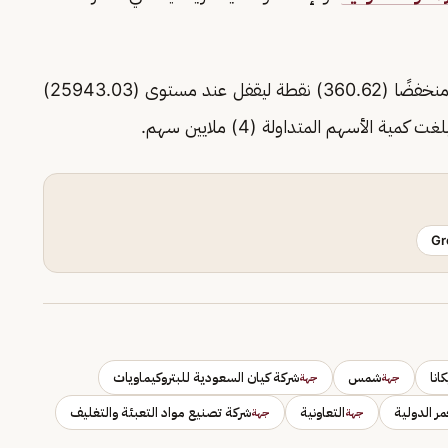
وأغلق مؤشر الأسهم السعودية الموازية (نمو) اليوم منخفضًا (360.62) نقطة ليقفل عند مستوى (25943.03)
Gr
انا
شمس
شركة كيان السعودية للبتروكيماويات
جهة
جهة
مر الدولية
التعاونية
شركة تصنيع مواد التعبئة والتغليف
جهة
جهة