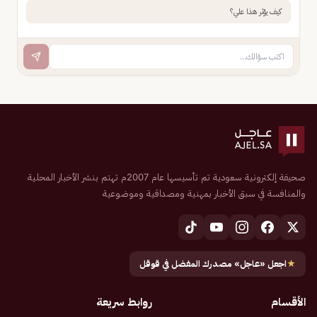
كيف يؤثر هذا علي؟
صحيفة إلكترونية سعودية تم تأسيسها عام 2007م تهتم بنشر الأخبار المحلية
والمنافسة في سبق الأخبار بمهنية ومصداقية وموضوعية
★
اجعل «عاجل» مصدرك المفضل في قوقل
الأقسام
روابط سريعة