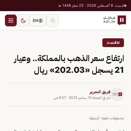
السبت، 8 أغسطس 2026 · 25 صفر 1448 هـ
EN
الاقتصاد
ارتفاع سعر الذهب بالمملكة.. وعيار
21 يسجل «202.03» ريال
فريق التحرير
نُشر في
الجمعة 15 سبتمبر 2023
·
8:37 ص
مشغولات ذهبية -أرشيفية