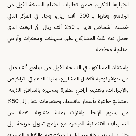
اختيارها للتكريم ضمن فعاليات اختتام النسخة الأولى من
البرنامج، وفازوا بـ 500 ألف ريال، وجاء في المركز الثاني
خمسة أشخاص فازوا بـ 250 ألف ريال، في الوقت الذي
حصل فيه بقية المشاركين على تسهيلات ومحفزات وأراضٍ
صناعية مخفضة.
واستفاد المشاركون في النسخة الأولى من برنامج ألف ميل،
من حوافز نوعية لأفضل المشاريع، منها: الدعم في التراخيص
والإجراءات، وتقديم أراضٍ مطورة ومجهزة بالمرافق اللازمة،
ومصانع جاهزة بأسعار تنافسية، وخصومات تصل إلى 50%
من رسوم الإيجار ولفترات زمنية متفاوتة، فضلا عن
التسهيلات الائتمانية الميسّرة مع برامج تمويل مريحة، إلى
جانب التدريب والاستشارات المتخصصة والكفالة المسبقة