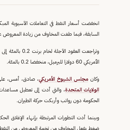
انخفضت أسعار النفط في التعاملات الآسيوية المبكر
السابقة، فيما طغت المخاوف من زيادة المعروض عل
الأمريكي 60 دولارا للبرميل، منخفضا 0.2 بالمئة.
وكان
مجلس الشيوخ الأمريكي
، صادق، أمس، على 
الولايات المتحدة
، والتي أدت إلى تعطيل مساعدات 
الحكومة دون رواتب وأربكت حركة الطيران.
وبينما أدت التطورات المرتبطة بإنهاء الإغلاق الحك
ضغط بفعل المخاوف من تخمة المعروض من النفط.