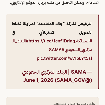
«ساما»، ويمكن التحقق من ذلك بزيارة الموقع الإلكتروني.
الترخيص لشركة "جاك المتقدمة" لمزاولة نشاط
التمويل الاستهلاكي في
#المملكة
.
https://t.co/1cnf1Drinq
#البنك_ال
مركزي_السعودي
#SAMA
pic.twitter.com/w7lpLYt5sf
— SAMA | البنك المركزي السعودي
June 1, 2026
(@SAMA_GOV)
ناقش الخبر مع الذكاء الاصطناعي