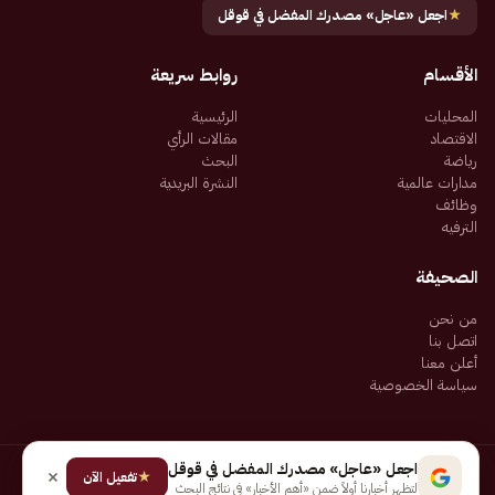
★
اجعل «عاجل» مصدرك المفضل في قوقل
الأقسام
روابط سريعة
المحليات
الرئيسية
الاقتصاد
مقالات الرأي
رياضة
البحث
مدارات عالمية
النشرة البريدية
وظائف
الترفيه
الصحيفة
من نحن
اتصل بنا
أعلن معنا
سياسة الخصوصية
اجعل «عاجل» مصدرك المفضل في قوقل
★
جميع الحقوق محفوظة لـ شركة إيجاز للنشر الإلكتروني المالكة لصحيفة عاجل
تفعيل الآن
لتظهر أخبارنا أولاً ضمن «أهم الأخبار» في نتائج البحث