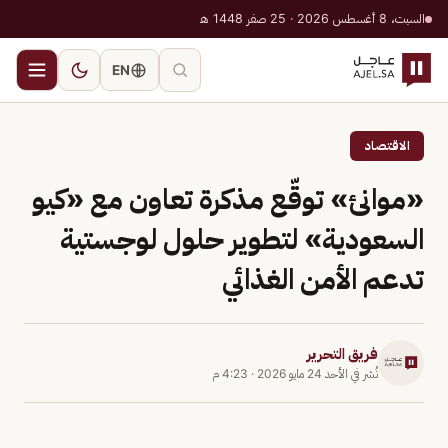
السبت، 8 أغسطس 2026 · 25 صفر 1448 هـ
EN
الاقتصاد
«موانئ» توقّع مذكرة تعاون مع «كيو
السعودية» لتطوير حلول لوجستية
تدعم الأمن الغذائي
فريق التحرير
نُشر في
الأحد 24 مايو 2026
·
4:23 م