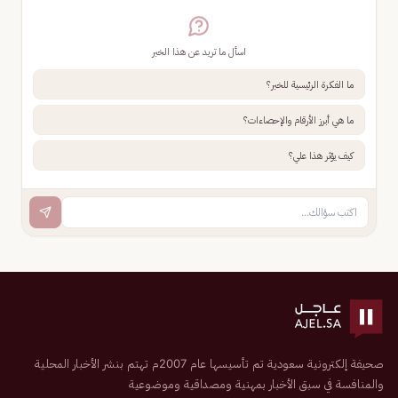
اسأل ما تريد عن هذا الخبر
ما الفكرة الرئيسية للخبر؟
ما هي أبرز الأرقام والإحصاءات؟
كيف يؤثر هذا علي؟
صحيفة إلكترونية سعودية تم تأسيسها عام 2007م تهتم بنشر الأخبار المحلية
والمنافسة في سبق الأخبار بمهنية ومصداقية وموضوعية