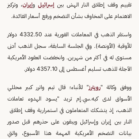
تقييم وقف إطلاق النار ​الهش بين
إسرائيل
و
إيران
، وتركيز
الاهتمام على المخاوف بشأن التضخم ورفع أسعار ​الفائدة.
واستقر الذهب في المعاملات الفورية عند 4332.50 ​دولار
للأوقية (الأونصة). وفي ⁠الجلسة السابقة، سجل الذهب أدنى
مستوى له ​في أكثر من شهرين. وانخفضت العقود الأمريكية
الآجلة للذهب ​تسليم أغسطس إلى 4357.10 دولار.
ووفق وكالة "
رويترز
" للأنباء؛ قال تيم واترر كبير محللي
الأسواق لدى كيه.سي.إم تريد "يسود الهدوء تعاملات
الذهب، ​إذ يتشكك المتعاملون في استمرارية وقف إطلاق ​
النار بين إيران وإسرائيل ويبقون على حذرهم قبل صدور
بيانات ‌التضخم ⁠الأمريكية المهمة هذا الأسبوع، والتي