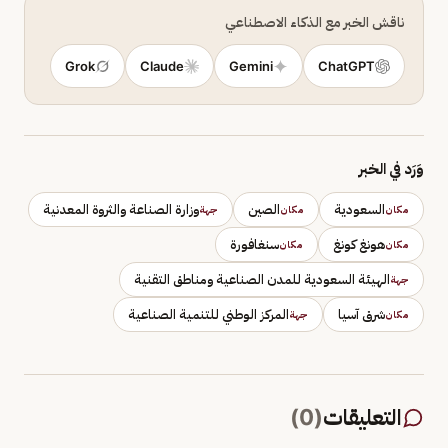
ناقش الخبر مع الذكاء الاصطناعي
Grok
Claude
Gemini
ChatGPT
وَرَد في الخبر
السعودية
الصين
وزارة الصناعة والثروة المعدنية
مكان
مكان
جهة
هونغ كونغ
سنغافورة
مكان
مكان
الهيئة السعودية للمدن الصناعية ومناطق التقنية
جهة
شرق آسيا
المركز الوطني للتنمية الصناعية
مكان
جهة
التعليقات
(
0
)