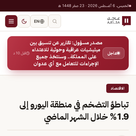
الخميس، 6 أغسطس 2026 · 23 صفر 1448 هـ
EN
مصدر مسؤول: تقارير عن تنسيق بين
ميليشيات عراقية وحوثية للاعتداء
عاجل
قبل 10 د
على المملكة.. وسنتخذ جميع
الإجراءات للتعامل مع أي عدوان
الاقتصاد
تباطؤ التضخم في منطقة اليورو إلى
1.9% خلال الشهر الماضي