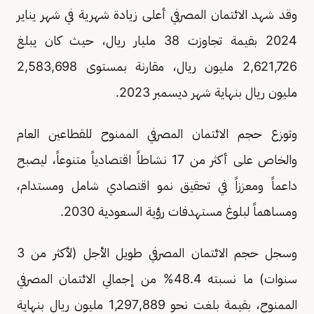
وقد شهد الائتمان المصرفي أعلى زيادة شهرية في شهر يناير
2024 بقيمة تجاوزت 38 مليار ريال، حيث كان يبلغ
2,621,726 مليون ريال، مقارنة بمستوى 2,583,698
مليون ريال بنهاية شهر ديسمبر 2023.
وتوزع حجم الائتمان المصرفي الممنوح للقطاعين العام
والخاص على أكثر من 17 نشاطاً اقتصادياً متنوعاً، ليصبح
داعماً ومعززاً في تحقيق نمو اقتصادي شامل ومستدام،
ومساهماً لبلوغ مستهدفات رؤية السعودية 2030.
وسجل حجم الائتمان المصرفي طويل الأجل (لأكثر من 3
سنوات) ما نسبته 48.4% من إجمالي الائتمان المصرفي
الممنوح، بقيمة بلغت نحو 1,297,889 مليون ريال بنهاية