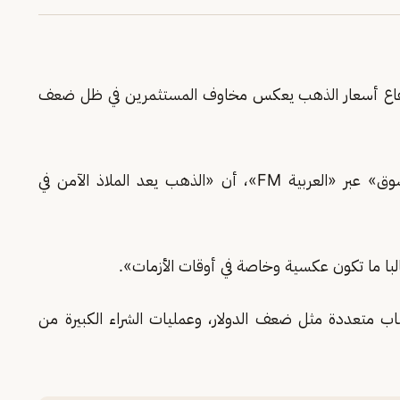
«ارتفاع أسعار الذهب يعكس مخاوف المستثمرين في ظل ضعف
وأضافت «بن ربيعان»، في تصريحات ببرنامج «السوق» عبر «العربية FM»، أن «الذهب يعد الملاذ الآمن في
ا ما تكون عكسية وخاصة في أوقات الأزمات».
اب متعددة مثل ضعف الدولار، وعمليات الشراء الكبيرة من