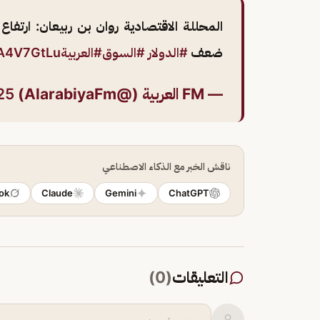
المحللة الاقتصادية روان بن ربيعان: ارتفاع
ضعف
#الدولار
#السوق
#العربيةFM
fA4V7GtLu
— FM العربية (@AlarabiyaFm)
25
ناقش الخبر مع الذكاء الاصطناعي
ok
Claude
Gemini
ChatGPT
التعليقات
(
0
)