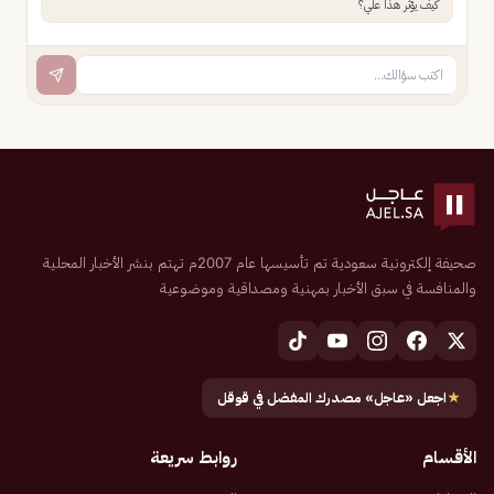
كيف يؤثر هذا علي؟
صحيفة إلكترونية سعودية تم تأسيسها عام 2007م تهتم بنشر الأخبار المحلية
والمنافسة في سبق الأخبار بمهنية ومصداقية وموضوعية
★
اجعل «عاجل» مصدرك المفضل في قوقل
الأقسام
روابط سريعة