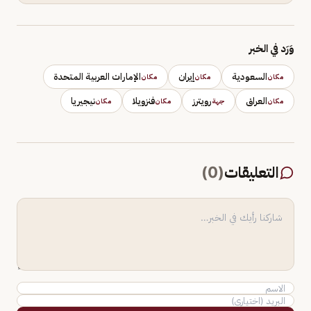
وَرَد في الخبر
السعودية
إيران
الإمارات العربية المتحدة
مكان
مكان
مكان
العراق
رويترز
فنزويلا
نيجيريا
مكان
جهة
مكان
مكان
التعليقات
(
0
)