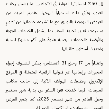
إلى 50% لمساراتها الدولية في الاتجاهين بما يشمل رحلات
العبور، ويأتي ذلك استمراراً لنهجها بتقديم المزيد من
العروض الترويجية بالتوازي مع ما تشهده خدماتها من تطويرٍ
يستهدف تعزيز تجربة السفر بما يشمل الخدمات الجوية
والأرضية والخدمات الرقمية علاوةً على أكبر مشروع لتنمية
وتحديث أسطول طائراتها.
واعتباراً من 17 وحتى 31 أغسطس، يمكن للضيوف إجراء
الحجوزات وإتمامها عبر قنواتها الرقمية المتمثلة في الموقع
الإلكتروني وتطبيقات الهواتف الذكية إلى جانب مكاتب
المبيعات، فيما حُددت فترة السفر من بداية شهر سبتمبر
وحتى العاشر من شهر ديسمبر 2025، كما يتميز العرض
الترويجي بشموله درجتي الأعمال والضيافة.