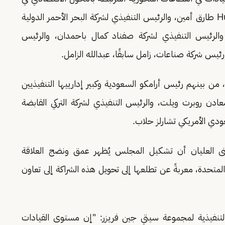
المملكة، من بينهم الرئيس التنفيذي لشركة Humain طارق أمين، والرئيس التنفيذي لشركة البحر الأحمر الدولية
 والرئيس التنفيذي لشركة صفناد كمال باحمدان، والرئيس
يس شركة صناعات، زامل سابقًا، عبدالله الزامل.
 بينهم رئيس أرامكو السعودية وكبير إدارييها التنفيذيين
ادن روبرت ويلت، والرئيس التنفيذي لشركة التركي القابضة
ودي الأمريكي تشارلز حلاب.
ى العليان أن تشكيل المجلس يُظهر عمق ونضج العلاقة
المتحدة، معربةً عن تطلعها إلى تحويل هذه الشراكة إلى تعاون
لتنفيذية لمجموعة سيتي جين فريزر: "إن مستوى القيادات