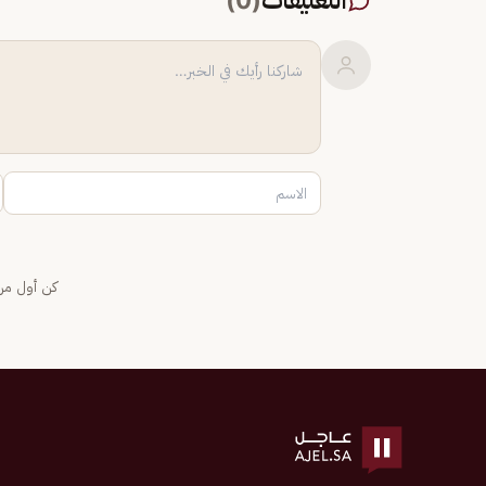
التعليقات
(
0
)
كن أول من 