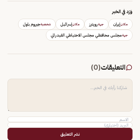
وَرَد في الخبر
إيران
رويترز
إسرائيل
جيروم باول
مكان
جهة
مكان
شخصية
مجلس محافظي مجلس الاحتياطي الفيدرالي
جهة
التعليقات
(
0
)
نشر التعليق