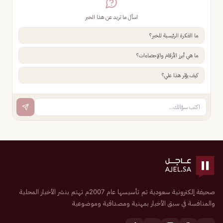
اسأل ما تريد عن هذا الخبر
ما الفكرة الرئيسية للخبر؟
ما هي أبرز الأرقام والإحصاءات؟
كيف يؤثر هذا علي؟
صحيفة إلكترونية سعودية تم تأسيسها عام 2007م تهتم بنشر الأخبار المحلية
والمنافسة في سبق الأخبار بمهنية ومصداقية وموضوعية