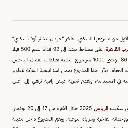
أولى من مشروعها السكني الفاخر “جريان نيشنز أوف سكاي”
ب القاهرة
، على مساحة تمتد إلى 92 فدانًا تضم 500 فيلا
فاخرة كاملة التشطيب بمساحات متنوعة تبدأ من 186 وحتى 1000 متر مربع، لتلبية تطلعات العملاء الباحثين
حياة. ويأتي هذا المشروع ضمن استراتيجية الشركة لتطوير
ة في الاستدامة، وتقدم تجربة عيش راقية ترتقي إلى أعلى
يتي سكيب
الرياض
2025 خلال الفترة من 17 إلى 20 نوفمبر،
ووحداته الفاخرة ومزاياه النوعية. ويقع المشروع داخل مدينة