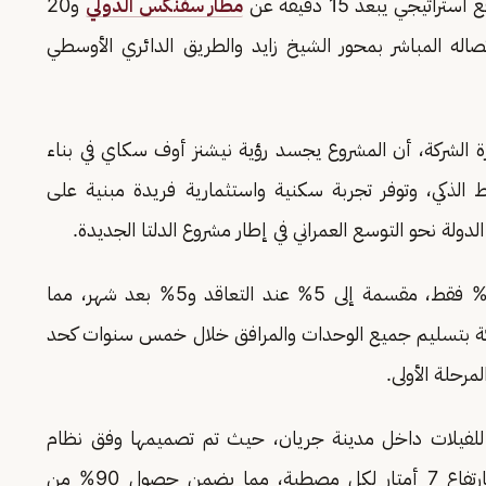
مطار سفنكس الدولي
و20
صاله المباشر بمحور الشيخ زايد والطريق الدائري الأوسطي
 الشركة، أن المشروع يجسد رؤية نيشنز أوف سكاي في بناء
لذكي، وتوفر تجربة سكنية واستثمارية فريدة مبنية على
دولة نحو التوسع العمراني في إطار مشروع الدلتا الجديدة.
ويقدم المشروع خطط سداد مرنة تبدأ بمقدم 10% فقط، مقسمة إلى 5% عند التعاقد و5% بعد شهر، مما
لشركة بتسليم جميع الوحدات والمرافق خلال خمس سنوات كحد
 للفيلات داخل مدينة جريان، حيث تم تصميمها وفق نظام
المصاطب الهندسية المكون من أربع مصاطب بارتفاع 7 أمتار لكل مصطبة، مما يضمن حصول 90% من