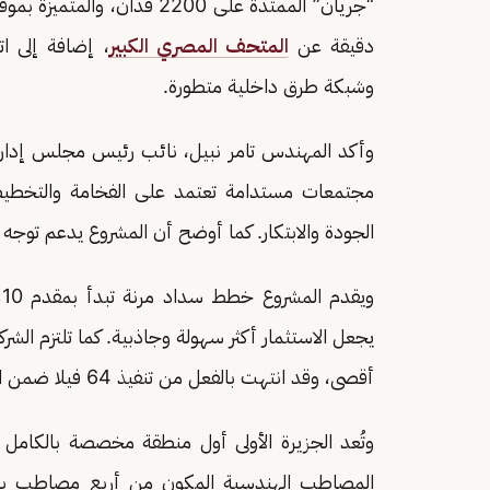
“جريان” الممتدة على 2200 فدان، والمتميزة بموقع استراتيجي يبعد 15 دقيقة عن
دقيقة عن
المتحف المصري الكبير
، إضافة إلى ات
وشبكة طرق داخلية متطورة.
وأكد المهندس تامر نبيل، نائب رئيس مجلس إدارة
مجتمعات مستدامة تعتمد على الفخامة والتخطيط ا
الجودة والابتكار. كما أوضح أن المشروع يدعم توجه ال
يجعل الاستثمار أكثر سهولة وجاذبية. كما تلتزم ا
أقصى، وقد انتهت بالفعل من تنفيذ 64 فيلا ضمن المرحلة الأولى.
وتُعد الجزيرة الأولى أول منطقة مخصصة بالكامل