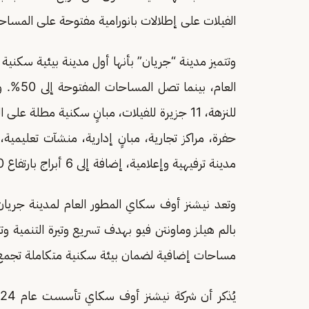
الفيلات على إطلالات بانورامية مفتوحة على المسا
وتتميز مدينة “جريان” بأنها أول مدينة بيئية سكنية 
العام، 
حفرة، مراكز تجارية، مبانٍ إدارية، منشآت تعليم
مدينة ترفيهية وإعلامية، إضافة إلى 6 أبراج بارتفاع 260 مترًا لتكون ثاني أعلى أبراج في مصر وأفريقيا.
وتعد نيشنز أوف سكاي المطور العام لمدينة جريان
بالم هيلز وماونتن فيو بهدف تسريع وتيرة التنمية وتع
مساحات إضافية لضمان بيئة سكنية متكاملة تجمع بي