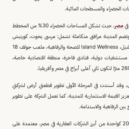
حات الخضراء والمسطحات المائية.
في
مصر
، حيث تشكل المساحات الخضراء 30% من المخطط
بينما تصل المساحات المفتوحة إلى 50%. وتضم المدينة مرافق متكاملة تشمل: مرسى يخوت، كورنيش
للنزهة، 11 جزيرة للفيلات، مبانٍ سكنية مطلة على النيل، Island Wellness للصحة والرفاهية، ملعب جولف 18
ية، مستشفيات دولية، فنادق فاخرة، منطقة اقتصادية خاصة،
، وقد أسندت في المرحلة الأولى تطوير قطعتي أرض لشركتي
زيز القيمة الاستثمارية للمدينة. كما تعمل الشركة على تطوير
ن الرفاهية والاستدامة.
يُذكر أن شركة نيشنز أوف سكاي تأسست عام 2024 كواحدة من أبرز الشركات العقارية في مصر، معتمدة على