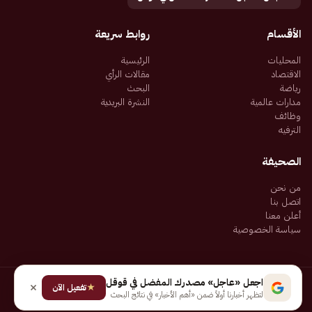
الأقسام
روابط سريعة
المحليات
الرئيسية
الاقتصاد
مقالات الرأي
رياضة
البحث
مدارات عالمية
النشرة البريدية
وظائف
الترفيه
الصحيفة
من نحن
اتصل بنا
أعلن معنا
سياسة الخصوصية
اجعل «عاجل» مصدرك المفضل في قوقل
★
جميع الحقوق محفوظة لـ شركة إيجاز للنشر الإلكتروني المالكة لصحيفة عاجل
تفعيل الآن
لتظهر أخبارنا أولاً ضمن «أهم الأخبار» في نتائج البحث
سياسة الخصوصية
شروط الاستخدام