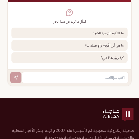
اسأل ما تريد عن هذا الخبر
ما الفكرة الرئيسية للخبر؟
ما هي أبرز الأرقام والإحصاءات؟
كيف يؤثر هذا علي؟
صحيفة إلكترونية سعودية تم تأسيسها عام 2007م تهتم بنشر الأخبار المحلية
والمنافسة في سبق الأخبار بمهنية ومصداقية وموضوعية