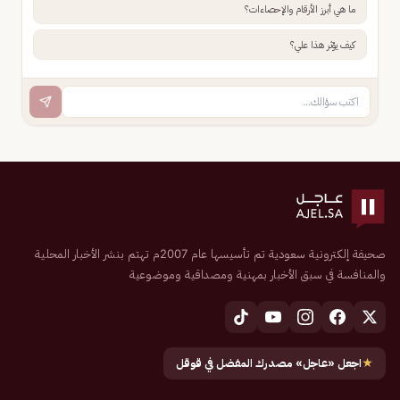
ما هي أبرز الأرقام والإحصاءات؟
كيف يؤثر هذا علي؟
صحيفة إلكترونية سعودية تم تأسيسها عام 2007م تهتم بنشر الأخبار المحلية
والمنافسة في سبق الأخبار بمهنية ومصداقية وموضوعية
★
اجعل «عاجل» مصدرك المفضل في قوقل