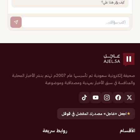
كيف يؤثر هذا علي؟
صحيفة إلكترونية سعودية تم تأسيسها عام 2007م تهتم بنشر الأخبار المحلية
والمنافسة في سبق الأخبار بمهنية ومصداقية وموضوعية
★
اجعل «عاجل» مصدرك المفضل في قوقل
الأقسام
روابط سريعة