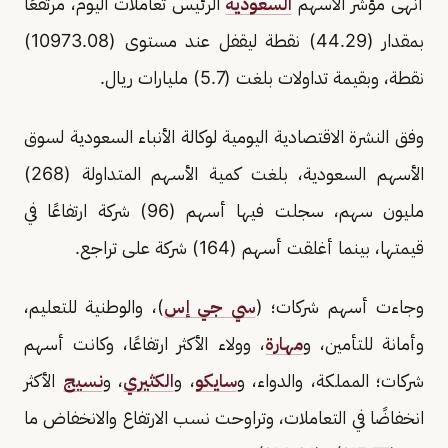
أنهى مؤشر الأسهم
السعودية
الرئيس تعاملات اليوم، مرتفعًا
بمقدار (44.29) نقطة ليقفل عند مستوى (10973.08)
نقطة، وبقيمة تداولات بلغت (5.7) مليارات ريال.
وفق النشرة الاقتصادية اليومية لوكالة الأنباء السعودية لسوق
الأسهم السعودية، بلغت كمية الأسهم المتداولة (268)
مليون سهم، سجلت فيها أسهم (96) شركة ارتفاعًا في
قيمتها، بينما أغلقت أسهم (164) شركة على تراجع.
وجاءت أسهم شركات؛ (
سي جي إس
)، والوطنية للتعليم،
وأمانة للتأمين، و
مهارة
، وولاء الأكثر ارتفاعًا، وكانت أسهم
شركات؛ المملكة، والدواء، و
سايكو
، و
الكثيري
، و
نسيج
الأكثر
انخفاضًا في التعاملات، وتراوحت نسب الارتفاع والانخفاض ما