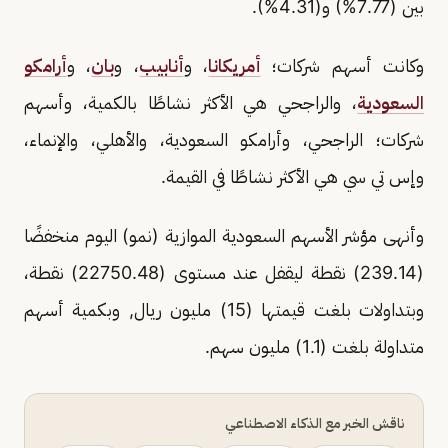
بين (7.77%) و(4.31%).
وكانت أسهم شركات؛
أمريكانا
، و
أنابيب
، و
بان
، و
أرامكو
السعودية
، والراجحي هي الأكثر نشاطًا بالكمية، وأسهم
شركات؛ الراجحي، وأرامكو السعودية، والأهلي، والإنماء،
وإس تي سي هي الأكثر نشاطًا في القيمة.
وأنهى مؤشر الأسهم السعودية الموازية (نمو) اليوم منخفضًا
(239.14) نقطة ليقفل عند مستوى (22750.48) نقطة،
وبتداولات بلغت قيمتها (15) مليون ريال, وبكمية أسهم
متداولة بلغت (1.1) مليون سهم.
ناقش الخبر مع الذكاء الاصطناعي