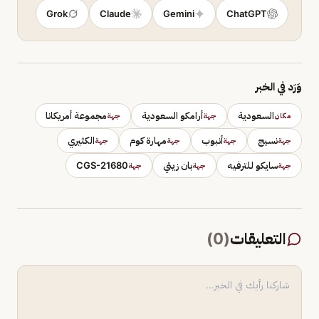
Grok
Claude
Gemini
ChatGPT
وَرَد في الخبر
السعودية
أرامكو السعودية
مجموعة أمريكانا
مكان
جهة
جهة
نسيج
أنبوب
مهارة كوم
الكثيري
جهة
جهة
جهة
جهة
سايكو للترفيه
بان زيتي
CGS-21680
جهة
جهة
جهة
التعليقات
(
0
)