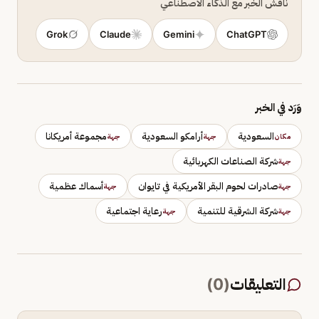
ناقش الخبر مع الذكاء الاصطناعي
Grok
Claude
Gemini
ChatGPT
وَرَد في الخبر
السعودية
أرامكو السعودية
مجموعة أمريكانا
مكان
جهة
جهة
شركة الصناعات الكهربائية
جهة
صادرات لحوم البقر الأمريكية في تايوان
أسماك عظمية
جهة
جهة
شركة الشرقية للتنمية
رعاية اجتماعية
جهة
جهة
التعليقات
(
0
)