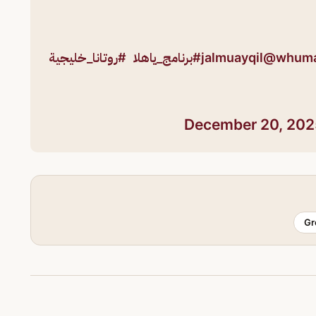
@whuma
#برنامج_ياهلا
#روتانا_خليجية
December 20, 202
Gr