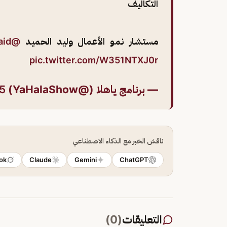
التكاليف
مستشار نمو الأعمال وليد الحميد
@jalmuayqil
id
pic.twitter.com/W351NTXJ0r
— برنامج ياهلا (@YaHalaShow)
5
ناقش الخبر مع الذكاء الاصطناعي
ok
Claude
Gemini
ChatGPT
التعليقات
(
0
)