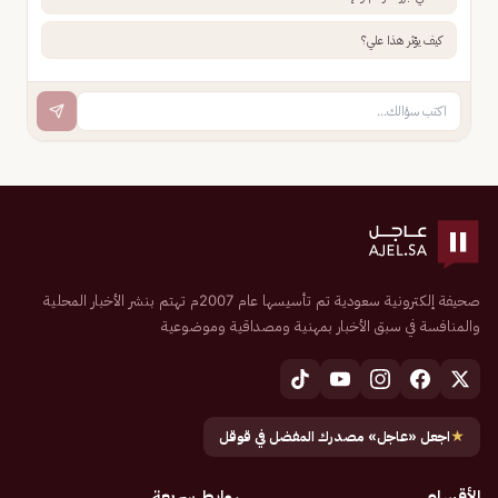
كيف يؤثر هذا علي؟
صحيفة إلكترونية سعودية تم تأسيسها عام 2007م تهتم بنشر الأخبار المحلية
والمنافسة في سبق الأخبار بمهنية ومصداقية وموضوعية
★
اجعل «عاجل» مصدرك المفضل في قوقل
الأقسام
روابط سريعة