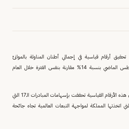
تحقيق أرقام قياسية في إجمالي أطنان المناولة بالموانئ
من بداية عام 2022 حتى نهاية اغسطس الماضي بنسبة 14% مقارنة بنفس الفترة خلال العام
وأضاف خلال كلمته في المؤتمر السعودي البحري أن هذه الأرقام القياسية تحققت بإسهامات المبادرات الـ17 التي
التي اتخذتها المملكة لمواجهة التبعات العالمية تجاه جائحة