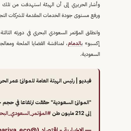
وأشار الحريري إلى أن الهيئة استهدفت من تلك ا
ورفع مستوى جودة الخدمات المقدمة للشركات التجاري
وانطلق المؤتمر السعودي البحري في دورته الثالثة، والتي تعقد يومي 8
إكسبو» ب
الدمام
، لمناقشة القضايا الملحة ومعالجة
السعودية.
فيديو | رئيس الهيئة العامة للموانئ عمر الحر
إلى 212 مليون طن
#المؤتمر_السعودي_البح
— الإخبارية - اقتصاد (@ekhbariya_eco)