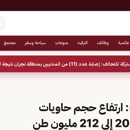
عالمية
وظائف
الترفيه
منوعات
سياحة وسفر
مجتمع
د (11) من المدنيين بمنطقة نجران نتيجة اعتداءات إرهابية حوثية
: ارتفاع حجم حاويات