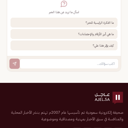
اسأل ما تريد عن هذا الخبر
ما الفكرة الرئيسية للخبر؟
ما هي أبرز الأرقام والإحصاءات؟
كيف يؤثر هذا علي؟
صحيفة إلكترونية سعودية تم تأسيسها عام 2007م تهتم بنشر الأخبار المحلية
والمنافسة في سبق الأخبار بمهنية ومصداقية وموضوعية