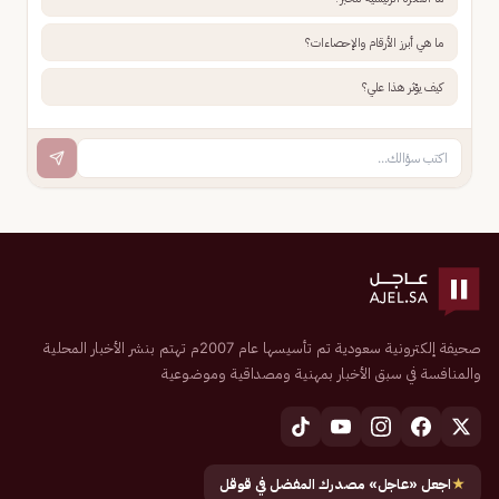
ما هي أبرز الأرقام والإحصاءات؟
كيف يؤثر هذا علي؟
صحيفة إلكترونية سعودية تم تأسيسها عام 2007م تهتم بنشر الأخبار المحلية
والمنافسة في سبق الأخبار بمهنية ومصداقية وموضوعية
★
اجعل «عاجل» مصدرك المفضل في قوقل