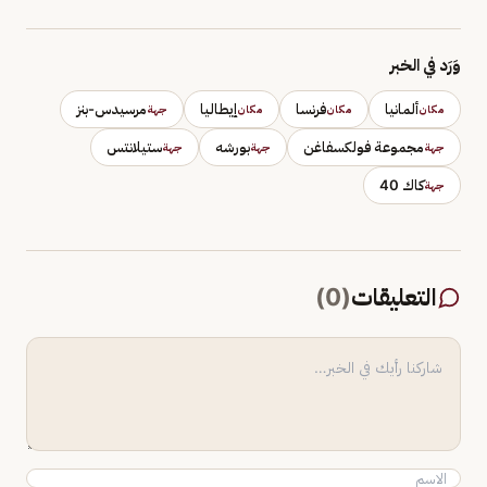
وَرَد في الخبر
ألمانيا
فرنسا
إيطاليا
مرسيدس-بنز
مكان
مكان
مكان
جهة
مجموعة فولكسفاغن
بورشه
ستيلانتس
جهة
جهة
جهة
كاك 40
جهة
التعليقات
(
0
)