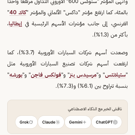
وأنهى المؤشر "ستوكس 600" الأوروبي التداول مرتفعًا واحدًا
بالمئة، كما ارتفع مؤشر "داكس" الألماني والمؤشر "
كاك 40
"
الفرنسي، إلى جانب مؤشرات الأسهم الرئيسية في
إيطاليا
،
بأكثر من (1.3%).
وصعدت أسهم شركات السيارات الأوروبية (3.7%)، كما
ارتفعت أسهم شركات تصنيع السيارات الأوروبية مثل
"
ستيلانتس
" و"
مرسيدس بنز
" و"
فولكس فاجن
" و"
بورشه
"
بنسبة تتراوح بين (6.1%) و(7.3%).
ناقش الخبر مع الذكاء الاصطناعي
Grok
Claude
Gemini
ChatGPT