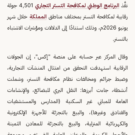
نفَّذ
البرنامج الوطني لمكافحة التستر التجاري
4,501 جولة
رقابية لمكافحة التستر بمختلف مناطق
المملكة
خلال شهر
يونيو 2026م، وذلك استنادًا إلى الدلالات ومؤشرات الاشتباه
بالتستر.
وقال المركز عبر حسابه على منصة "إكس"، إن الجولات
الرقابية استهدفت التحقق من امتثال المنشآت التجارية،
وضبط جرائم ومخالفات نظام مكافحة التستر، وشملت
أنشطة، جاءت أبرزها: النقل البري للبضائع، والإنشاءات
العامة للمباني غير السكنية (المدارس والمستشفيات
والفنادق وغيرها)، والبيع بالتجزئة للأجهزة الإلكترونية
والكهربائية المنزلية، والبيع بالتجزئة للمعادن الثمينة
والأحجار الكريمة، والمخازن العامة التي تضم مجموعة