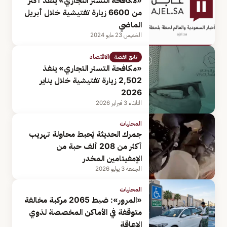
«مكافحة التستر التجاري» ينفذ أكثر
من 6600 زيارة تفتيشية خلال أبريل
الماضي
الخميس 23 مايو 2024
الاقتصاد
تابع القصة
«مكافحة التستر التجاري» ينفذ
2,502 زيارة تفتيشية خلال يناير
2026
الثلاثاء 3 فبراير 2026
المحليات
جمرك الحديثة يُحبط محاولة تهريب
أكثر من 208 ألف حبة من
الإمفيتامين المخدر
الجمعة 3 يوليو 2026
المحليات
«المرور»: ضبط 2065 مركبة مخالفة
متوقفة في الأماكن المخصصة لذوي
الإعاقة