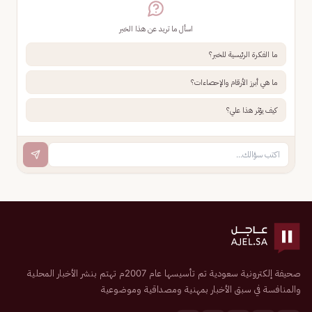
اسأل ما تريد عن هذا الخبر
ما الفكرة الرئيسية للخبر؟
ما هي أبرز الأرقام والإحصاءات؟
كيف يؤثر هذا علي؟
صحيفة إلكترونية سعودية تم تأسيسها عام 2007م تهتم بنشر الأخبار المحلية
والمنافسة في سبق الأخبار بمهنية ومصداقية وموضوعية