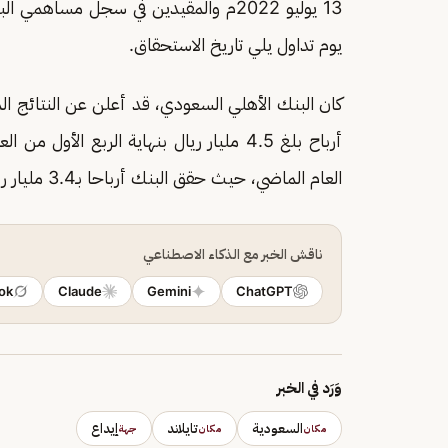
13 يوليو 2022م والمقيدين في سجل مساهمي البنك لدى شركة مركز الإيداع للأوراق المالية "
يوم تداول يلي تاريخ الاستحقاق.
العام الماضي، حيث حقق البنك أرباحا بـ3.4 مليار ريال.
ناقش الخبر مع الذكاء الاصطناعي
ok
Claude
Gemini
ChatGPT
وَرَد في الخبر
السعودية
تايلاند
إيداع
مكان
مكان
جهة