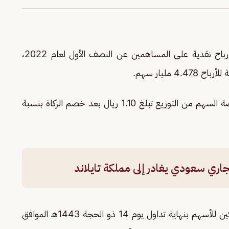
، توزيع أرباح نقدية على المساهمين عن النصف الأول لعام 2022،
وقال البنك في بيان على "تداول السعودية"، إن حصة السهم من التوزيع تبلغ 1.10 ريال بعد خصم الزكاة بنسبة
اري سعودي يغادر إلى مملكة تايلاند
وأضافت أن تاريخ الأحقية يكون للمساهمين المالكين للأسهم بنهاية تداول يوم 14 ذو الحجة 1443هـ الموافق