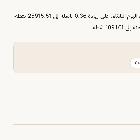
افتتح المؤشر القياسي الياباني "نيكي" تعاملات جلسة، اليوم الثلاثاء، على زيادة 0.36 بالمئة إلى 25915.51 نقطة،
Gr