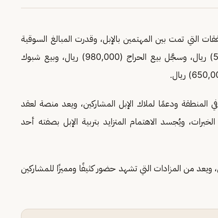
قات التي تمت بين المهتمين بالإبل، وقدرت المبالغ السوقية
خلالها مبيعات متميزة بلغت أكثر من (5,790,000) ريال، وسجَّل بيع الحراج (980,000) ريال، وبيع شبوك
 في المنطقة ودعمًا لملاك الإبل المشاركين، ويعد منصة لعقد
الخبرات، ويُجسد الاهتمام المتزايد بتربية الإبل بصفته أحد
 ويعد من المزادات التي تشهد حضور كثيفًا ومميزًا للمشاركين