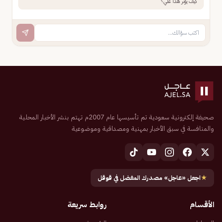
كيف يؤثر هذا علي؟
صحيفة إلكترونية سعودية تم تأسيسها عام 2007م تهتم بنشر الأخبار المحلية
والمنافسة في سبق الأخبار بمهنية ومصداقية وموضوعية
★
اجعل «عاجل» مصدرك المفضل في قوقل
الأقسام
روابط سريعة