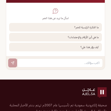
اسأل ما تريد عن هذا الخبر
ما الفكرة الرئيسية للخبر؟
ما هي أبرز الأرقام والإحصاءات؟
كيف يؤثر هذا علي؟
صحيفة إلكترونية سعودية تم تأسيسها عام 2007م تهتم بنشر الأخبار المحلية
والمنافسة في سبق الأخبار بمهنية ومصداقية وموضوعية