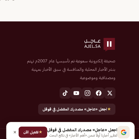
صحيفة إلكترونية سعودية تم تأسيسها عام 2007م تهتم
بنشر الأخبار المحلية والمنافسة في سبق الأخبار بمهنية
ومصداقية وموضوعية
★
اجعل «عاجل» مصدرك المفضل في قوقل
اجعل «عاجل» مصدرك المفضل في قوقل
★
تفعيل الآن
لتظهر أخبارنا أولاً ضمن «أهم الأخبار» في نتائج البحث
جميع الحقوق محفوظة لـ شركة إيجاز للنشر الإلكتروني المالكة لصحيفة عاجل