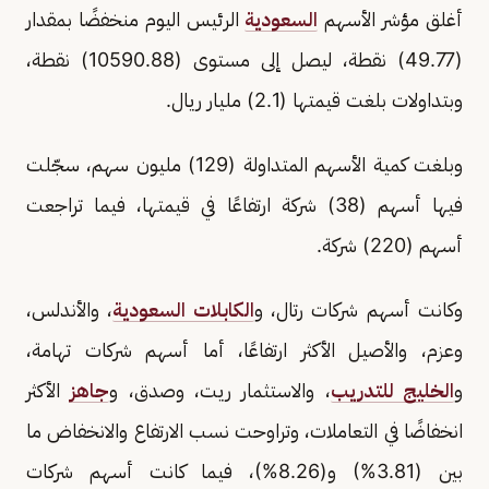
أغلق مؤشر الأسهم
السعودية
الرئيس اليوم منخفضًا بمقدار
(49.77) نقطة، ليصل إلى مستوى (10590.88) نقطة،
وبتداولات بلغت قيمتها (2.1) مليار ريال.
وبلغت كمية الأسهم المتداولة (129) مليون سهم، سجّلت
فيها أسهم (38) شركة ارتفاعًا في قيمتها، فيما تراجعت
أسهم (220) شركة.
وكانت أسهم شركات رتال، و
الكابلات السعودية
، والأندلس،
وعزم، والأصيل الأكثر ارتفاعًا، أما أسهم شركات تهامة،
و
الخليج للتدريب
، والاستثمار ريت، وصدق، و
جاهز
الأكثر
انخفاضًا في التعاملات، وتراوحت نسب الارتفاع والانخفاض ما
بين (3.81%) و(8.26%)، فيما كانت أسهم شركات