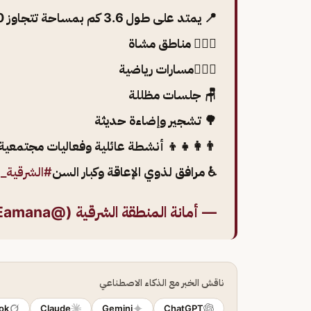
📍 يمتد على طول 3.6 كم بمساحة تتجاوز 610 ألف م²
🚶🏻‍♂️ مناطق مشاة
🏃🏻‍♂️مسارات رياضية
🪑 جلسات مظللة
🌳 تشجير وإضاءة حديثة
👨‍👩‍👧‍👦 أنشطة عائلية وفعاليات مجتمعية
♿ مرافق لذوي الإعاقة وكبار السن
#الشرقية_أ
— أمانة المنطقة الشرقية (@EasternEamana)
ناقش الخبر مع الذكاء الاصطناعي
ok
Claude
Gemini
ChatGPT