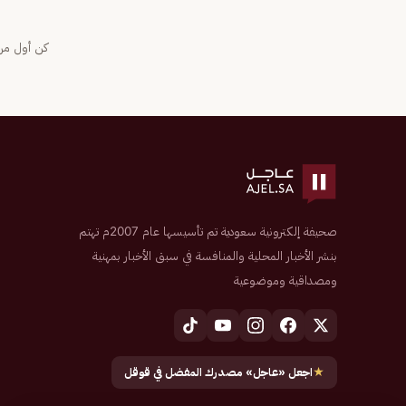
كن أول من 
صحيفة إلكترونية سعودية تم تأسيسها عام 2007م تهتم
بنشر الأخبار المحلية والمنافسة في سبق الأخبار بمهنية
ومصداقية وموضوعية
★
اجعل «عاجل» مصدرك المفضل في قوقل