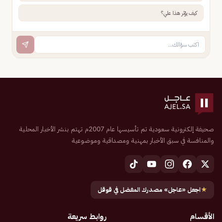
كيف يؤثر هذا علي؟
صحيفة إلكترونية سعودية تم تأسيسها عام 2007م تهتم بنشر الأخبار المحلية
والمنافسة في سبق الأخبار بمهنية ومصداقية وموضوعية
★
اجعل «عاجل» مصدرك المفضل في قوقل
الأقسام
روابط سريعة