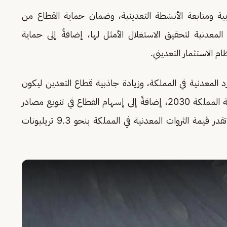
قابية ومتابعة الأنشطة التعدينية، وضمان حماية القطاع من
المعدنية لتحقيق الاستغلال الأمثل لها، إضافةً إلى حماية
م الاستثمار التعديني.
د المعدنية في المملكة، وزيادة جاذبية قطاع التعدين ليكون
الركيزة الثالثة للصناعة الوطنية وفق مستهدفات رؤية المملكة 2030، إضافةً إلى إسهام القطاع في تنويع مصادر
الدخل الوطني وتنمية الإيرادات غير النفطية، حيث تقدر قيمة الثروات المعدنية في المملكة بنحو 9.3 تريليونات